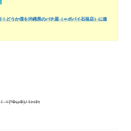
行！どうか僕を沖縄県のパチ屋（＝ポパイ石垣店）に連
*ΦωΦ)ﾉ ﾋｬｯﾎｩ