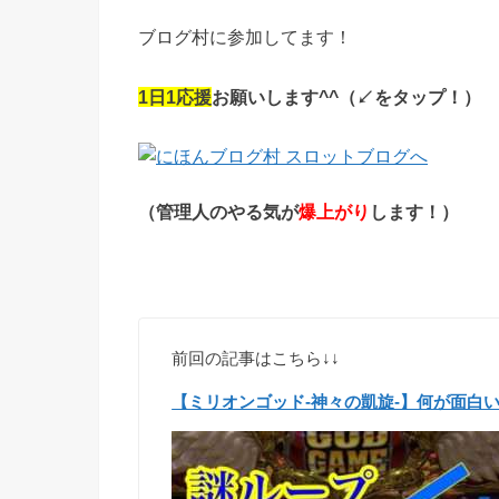
ブログ村に参加してます！
1
日
1
応援
お願いします
^^
（↙︎をタップ！）
（管理人のやる気が
爆上がり
します！）
前回の記事はこちら↓↓
【ミリオンゴッド-神々の凱旋-】何が面白