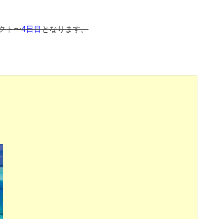
クト〜
4日目
となります。