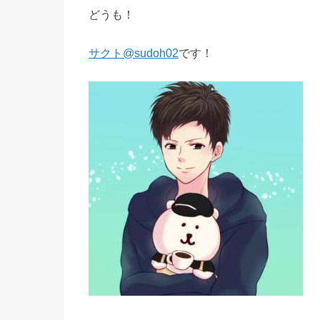
どうも！
サクト@sudoh02
です！