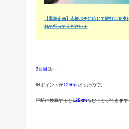
【緊急企画】応援ポチに応じて旅打ちを決
れて行ってください！
3日目
は、
INポイントが
1250pt
だったので、
距離に換算すると
125km
進むことができます！ヾ(