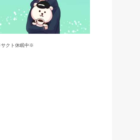
※サクト休眠中※