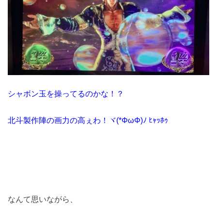
シャボン玉を操ってるのかな！？
北斗製作陣の画力の高ぇわ！ヾ(*ΦωΦ)ﾉ ﾋｬｯﾎｩ
なんて思いながら、