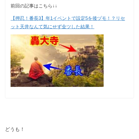
前回の記事はこちら↓↓
【押忍！番長3】年1イベントで設定5を後ヅモ！？リセ
ット天井なんて気にせず全ツした結果！
どうも！