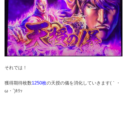
それでは！
獲得期待枚数
1250枚
の天授の儀を消化していきます(｀・
ω・´)ｷﾘｯ