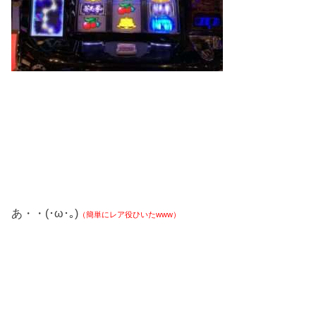
あ・・(･ω･｡)
（簡単にレア役ひいたwww）