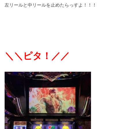
左リールと中リールを止めたらっすよ！！！
＼＼ピタ！／／