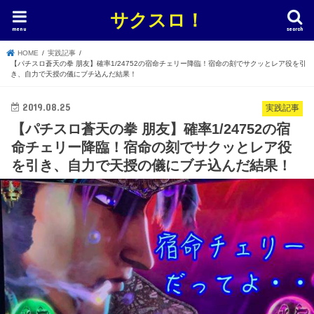
サクスロ！
menu
search
HOME
実践記事
【パチスロ蒼天の拳 朋友】確率1/24752の宿命チェリー降臨！宿命の刻でサクッとレア役を引
き、自力で天授の儀にブチ込んだ結果！
2019.08.25
実践記事
【パチスロ蒼天の拳 朋友】確率1/24752の宿
命チェリー降臨！宿命の刻でサクッとレア役
を引き、自力で天授の儀にブチ込んだ結果！