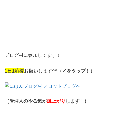
ブログ村に参加してます！
1
日
1
応援
お願いします
^^
（↙︎をタップ！）
（管理人のやる気が
爆上がり
します！）