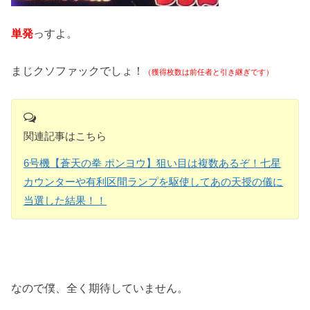
単発
っすよ。
まじクソファックでしょ！
（獲得枚数は前任者と引き継ぎです）
関連記事はこちら
6号機【蒼天の拳 ポンヨウ】狙い目は複数あるぞ！七星
カウンターや有利区間ランプを駆使してあの天授の儀に
当選した結果！！
なので僕、全く期待していません。