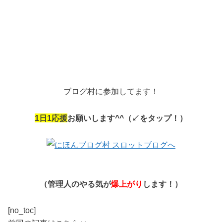
ブログ村に参加してます！
1
日
1
応援
お願いします
^^
（↙︎をタップ！）
（管理人のやる気が
爆上がり
します！）
[no_toc]