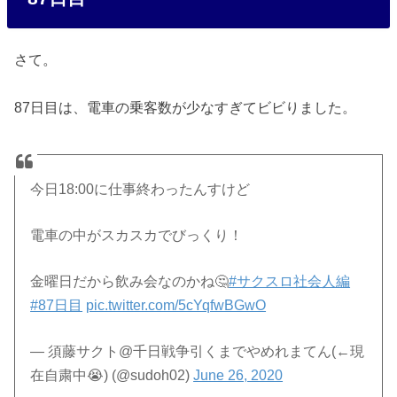
さて。
87日目は、電車の乗客数が少なすぎてビビりました。
今日18:00に仕事終わったんすけど
電車の中がスカスカでびっくり！
金曜日だから飲み会なのかね🤔
#サクスロ社会人編
#87日目
pic.twitter.com/5cYqfwBGwO
— 須藤サクト@千日戦争引くまでやめれまてん(←現
在自粛中😭) (@sudoh02)
June 26, 2020