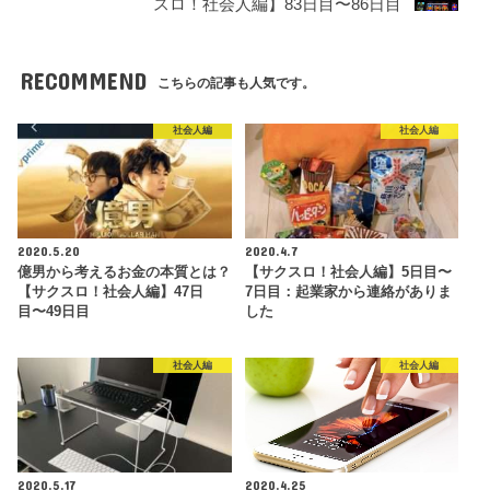
スロ！社会人編】83日目〜86日目
RECOMMEND
こちらの記事も人気です。
社会人編
社会人編
2020.5.20
2020.4.7
億男から考えるお金の本質とは？
【サクスロ！社会人編】5日目〜
【サクスロ！社会人編】47日
7日目：起業家から連絡がありま
目〜49日目
した
社会人編
社会人編
2020.5.17
2020.4.25