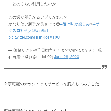
・どのくらい利用したのか
この辺が即分かるアプリがあって
かなり使い勝手が良さそう😳
#後は味が楽しみ
✨
#サ
クスロ社会人編
#89日目
pic.twitter.com/HHhRosXT0U
— 須藤サクト@千日戦争引くまでやめれまてん(←現
在自粛中😭) (@sudoh02)
June 28, 2020
食事宅配のナッシュってサービスを購入してみました。
要は宅配弁当みたいなサービスです。