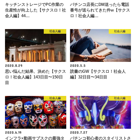
キッチンストレージでPC作業の
パチンコ店長にDM送ったら電話
生産性が向上した【サクスロ！社
番号が送られてきた件w【サクス
会人編】44…
ロ！社会人編…
社会人編
社会人編
2020.8.29
2020.5.5
思い悩んだ結果、決めた【サクス
読書のGW【サクスロ！社会人
ロ！社会人編】143日目〜150日
編】32日目〜34日目
目
社会人編
社会人編
2020.6.19
2020.7.27
インフラ×動画サブスクの最強タ
パチンコ初心者のスタイリストさ