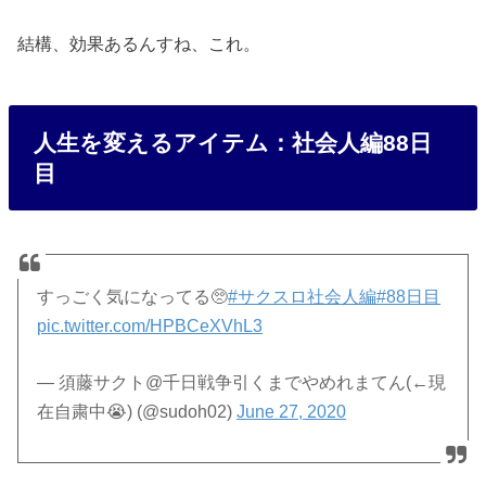
結構、効果あるんすね、これ。
人生を変えるアイテム：社会人編88日
目
すっごく気になってる🥺
#サクスロ社会人編
#88日目
pic.twitter.com/HPBCeXVhL3
— 須藤サクト@千日戦争引くまでやめれまてん(←現
在自粛中😭) (@sudoh02)
June 27, 2020