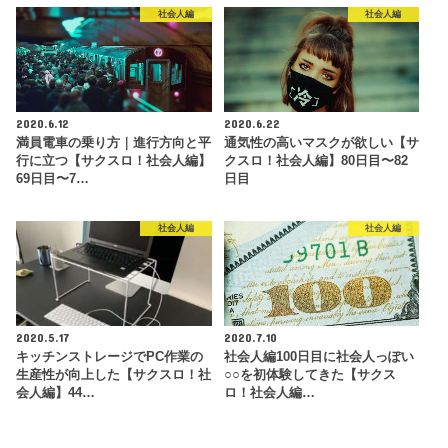
社会人編
社会人編
2020.6.12
2020.6.22
満員電車の乗り方｜進行方向と平
通気性の高いマスクが欲しい【サ
行に立つ【サクスロ！社会人編】
クスロ！社会人編】80日目〜82
69日目〜7…
日目
社会人編
社会人編
2020.5.17
2020.7.10
キッチンストレージでPC作業の
社会人編100日目に社会人っぽい
生産性が向上した【サクスロ！社
○○を初体験してきた【サクス
会人編】44…
ロ！社会人編…