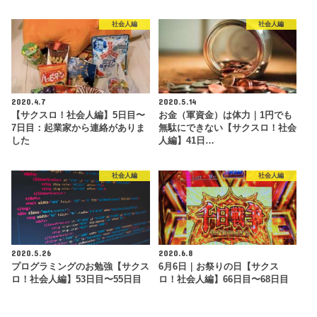
社会人編
社会人編
2020.4.7
2020.5.14
【サクスロ！社会人編】5日目〜
お金（軍資金）は体力｜1円でも
7日目：起業家から連絡がありま
無駄にできない【サクスロ！社会
した
人編】41日…
社会人編
社会人編
2020.5.26
2020.6.8
プログラミングのお勉強【サクス
6月6日｜お祭りの日【サクス
ロ！社会人編】53日目〜55日目
ロ！社会人編】66日目〜68日目