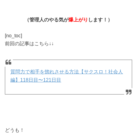
（管理人のやる気が
爆上がり
します！）
[no_toc]
前回の記事はこちら↓↓
質問力で相手を惚れさせる方法【サクスロ！社会人
編】118日目〜121日目
どうも！