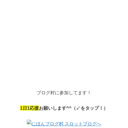
ブログ村に参加してます！
1
日
1
応援
お願いします
^^
（↙︎をタップ！）