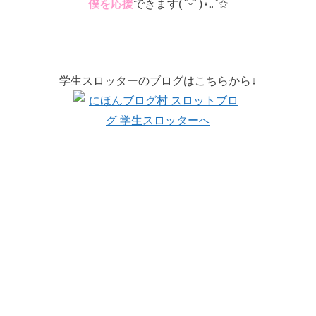
僕を応援
できます( ˘ᵕ˘ )⋆｡˚✩
学生スロッターのブログはこちらから↓