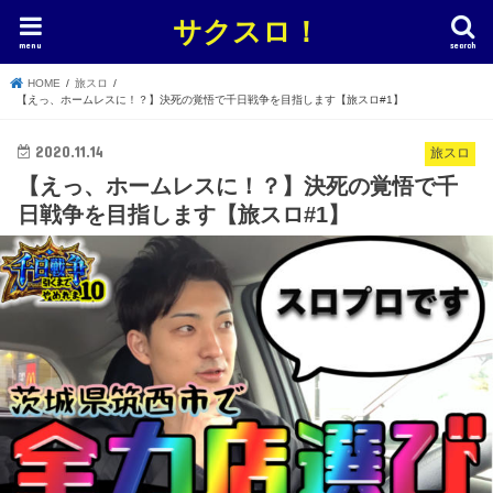
サクスロ！
menu
search
HOME
旅スロ
【えっ、ホームレスに！？】決死の覚悟で千日戦争を目指します【旅スロ#1】
2020.11.14
旅スロ
【えっ、ホームレスに！？】決死の覚悟で千
日戦争を目指します【旅スロ#1】