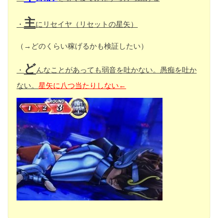
主
・
にリセイヤ（リセットの星矢）
（→どのくらい稼げるかも検証したい）
ど
・
んなことがあっても弱音を吐かない。愚痴を吐か
ない。
星矢に八つ当たりしない←