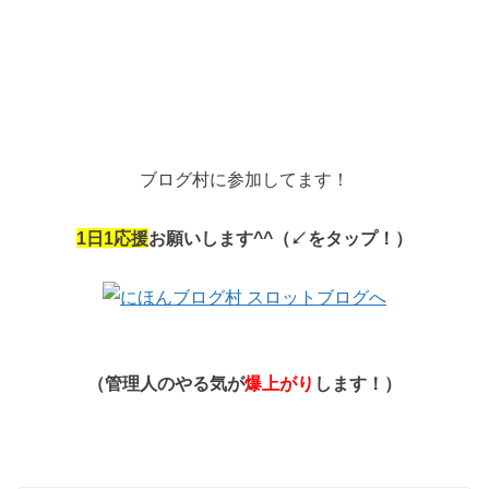
ブログ村に参加してます！
1
日
1
応援
お願いします
^^
（↙︎をタップ！）
（管理人のやる気が
爆上がり
します！）