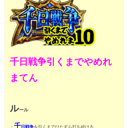
千日戦争引くまでやめれ
まてん
ル
ール
千
・
日戦争
を引くまでひたすら打ち続ける